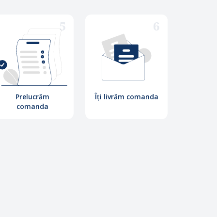
5
6
Prelucrăm
Îți livrăm comanda
comanda