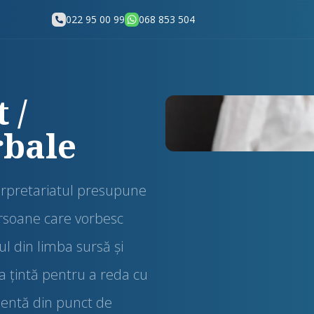
022 95 00 99
068 853 504
 /
rbale
terpretariatul presupune
ersoane care vorbesc
ul din limba sursă şi
ba țintă pentru a reda cu
lentă din punct de