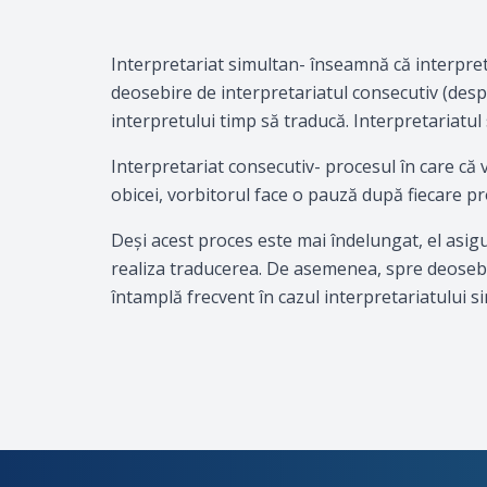
Interpretariat simultan- înseamnă că interpretu
deosebire de interpretariatul consecutiv (desp
interpretului timp să traducă. Interpretariatul si
Interpretariat consecutiv- procesul în care că
obicei, vorbitorul face o pauză după fiecare pr
Deşi acest proces este mai îndelungat, el asig
realiza traducerea. De asemenea, spre deosebi
întamplă frecvent în cazul interpretariatului s