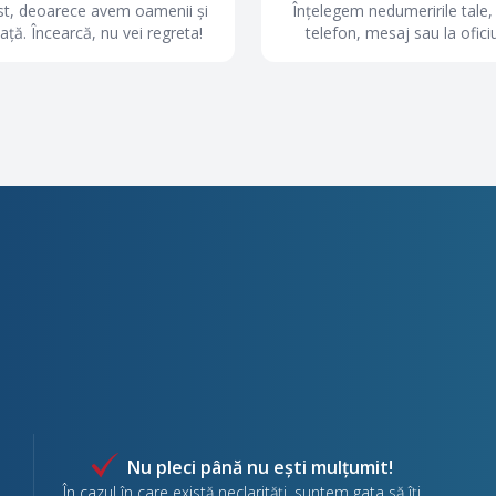
ist, deoarece avem oamenii și
Înțelegem nedumeririle tale,
ață. Încearcă, nu vei regreta!
telefon, mesaj sau la oficiu,
Nu pleci până nu ești mulțumit!
În cazul în care există neclarități, suntem gata să îți