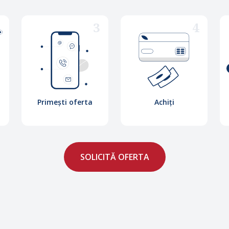
2
3
4
Primești oferta
Achiți
SOLICITĂ OFERTA