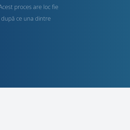
 Acest proces are loc fie
, după ce una dintre