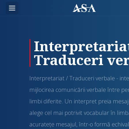
Interpretariat
Traduceri ve
Interpretariat / Traduceri verbale - in
mijlocirea comunicării verbale între p
limbi diferite. Un interpret preia mesaj
alege cel mai potrivit vocabular în lim
acurateţe mesajul, într-o formă echiva