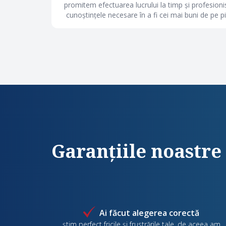
promitem efectuarea lucrului la timp și profesion
cunoștințele necesare în a fi cei mai buni de pe pi
Garanțiile noastre
Ai făcut alegerea corectă
știm perfect fricile și frustrările tale, de aceea am