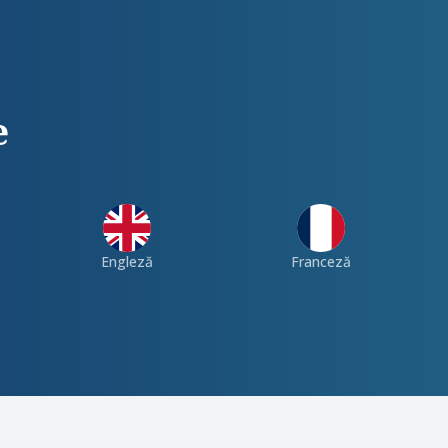
e
Engleză
Franceză