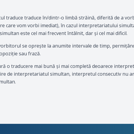
l traduce traduce în/dintr-o limbă străină, diferită de a vorb
re care vom vorbi imediat), în cazul interpretariatului simul
multan este cel mai frecvent întâlnit, dar şi cel mai dificil.
 vorbitorul se opreşte la anumite intervale de timp, permiţân
opoziţie sau frază.
ură o traducere mai bună şi mai completă deoarece interpretu
re de interpretariatul simultan, interpretul consecutiv nu a
imultan.