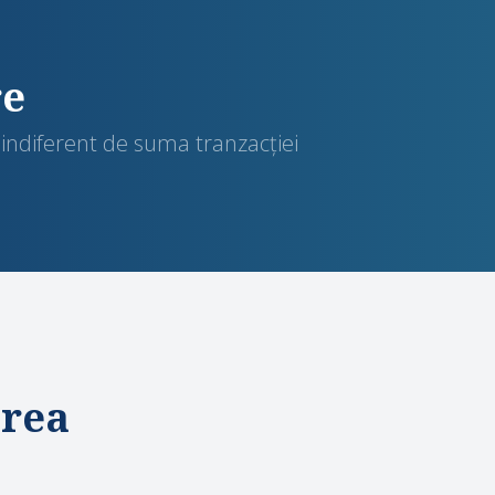
re
indiferent de suma tranzacției
erea